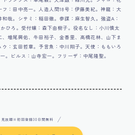
フ：田中亮一。人造人間18号：伊藤美紀。神龍：大
井和哉。シサミ：稲田徹。参謀：麻生智久。強盗A：
たかひろ。受付嬢：森下由樹子。役名なし：小川慎太
二、増尾興佑、牛田裕子、金香里、高橋花林、山下ま
ュウ：玄田哲章。予言魚：中川翔子。天使：ももいろ
成一。ビルス：山寺宏一。フリーザ：中尾隆聖。
メ見放題※初回登録30日間無料