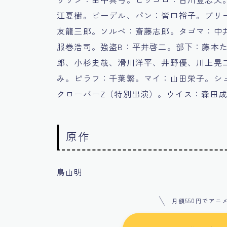
江夏樹。ビーデル、パン：皆口裕子。ブリー
友龍三郎。ソルベ：斎藤志郎。タゴマ：中
服巻浩司。強盗B：平井啓二。部下：藤本
郎、小杉史哉、滑川洋平、井野優、川上晃
み。ピラフ：千葉繁。マイ：山田栄子。シ
クローバーZ（特別出演）。ウイス：森田
原作
鳥山明
月額550円でアニ