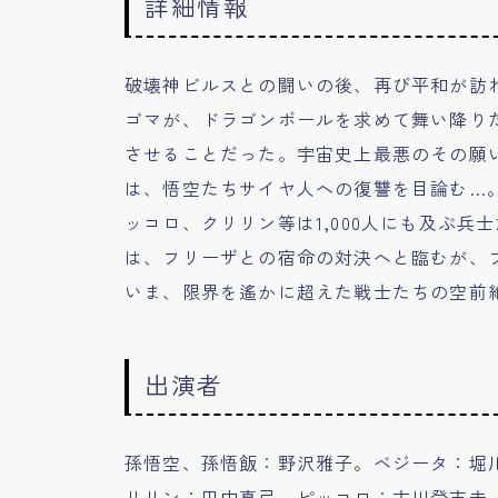
詳細情報
破壊神ビルスとの闘いの後、再び平和が訪
ゴマが、ドラゴンボールを求めて舞い降り
させることだった。宇宙史上最悪のその願
は、悟空たちサイヤ人への復讐を目論む…
ッコロ、クリリン等は1,000人にも及ぶ
は、フリーザとの宿命の対決へと臨むが、
いま、限界を遙かに超えた戦士たちの空前
出演者
孫悟空、孫悟飯：野沢雅子。ベジータ：堀
リリン：田中真弓。ピッコロ：古川登志夫