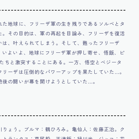
れた地球に、フリーザ軍の生き残りであるソルベとタ
た。その目的は、軍の再起を目論み、フリーザを復活
いは、叶えられてしまう。そして、甦ったフリーザ
。いよいよ、地球にフリーザ軍が押し寄せ、悟飯、ピ
兵士たちと激突することにある。一方、悟空とベジータ
フリーザは圧倒的なパワーアップを果たしていた…。
絶後の闘いが幕を開けようとしていた…。
川りょう。ブルマ：鶴ひろみ。亀仙人：佐藤正治。ク
。トランクス：草尾毅。天津飯：緑川光。ジャコ：花