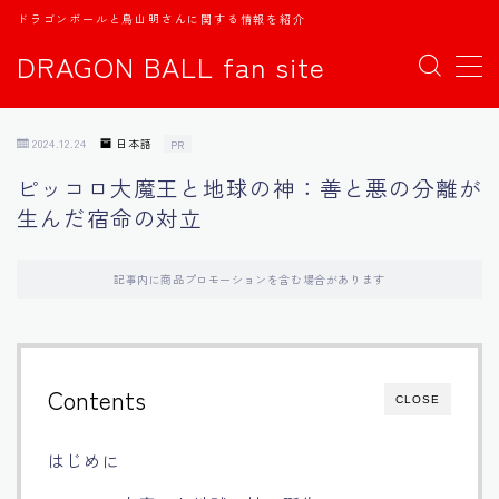
ドラゴンボールと鳥山明さんに関する情報を紹介
DRAGON BALL fan site
MENU
2024.12.24
日本語
PR
TOPページ
ピッコロ大魔王と地球の神：善と悪の分離が
生んだ宿命の対立
日本語
english
記事内に商品プロモーションを含む場合があります
中文
Contents
CLOSE
Español
はじめに
اللغة العربية