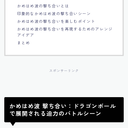
かめはめ波の撃ち合いとは
Français
印象的なかめはめ波の撃ち合いシーン
かめはめ波の撃ち合いを楽しむポイント
Bahasa Indonesia
かめはめ波の撃ち合いを再現するためのアレンジ
アイデア
Português
まとめ
スポンサーリンク
かめはめ波 撃ち合い：ドラゴンボール
で展開される迫力のバトルシーン