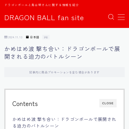
ドラゴンボールと鳥山明さんに関する情報を紹介
DRAGON BALL fan site
MENU
2024.11.13
日本語
PR
TOPページ
かめはめ波 撃ち合い：ドラゴンボールで展
開される迫力のバトルシーン
日本語
english
記事内に商品プロモーションを含む場合があります
中文
Contents
CLOSE
Español
かめはめ波 撃ち合い：ドラゴンボールで展開され
اللغة العربية
る迫力のバトルシーン