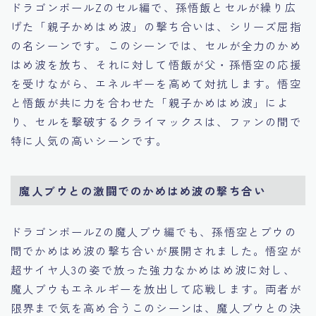
ドラゴンボールZのセル編で、孫悟飯とセルが繰り広
げた「親子かめはめ波」の撃ち合いは、シリーズ屈指
の名シーンです。このシーンでは、セルが全力のかめ
はめ波を放ち、それに対して悟飯が父・孫悟空の応援
を受けながら、エネルギーを高めて対抗します。悟空
と悟飯が共に力を合わせた「親子かめはめ波」によ
り、セルを撃破するクライマックスは、ファンの間で
特に人気の高いシーンです。
魔人ブウとの激闘でのかめはめ波の撃ち合い
ドラゴンボールZの魔人ブウ編でも、孫悟空とブウの
間でかめはめ波の撃ち合いが展開されました。悟空が
超サイヤ人3の姿で放った強力なかめはめ波に対し、
魔人ブウもエネルギーを放出して応戦します。両者が
限界まで気を高め合うこのシーンは、魔人ブウとの決