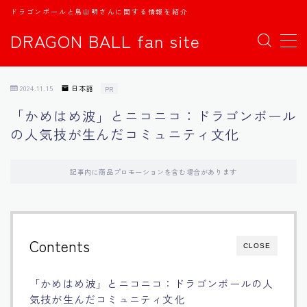
ドラゴンボールと鳥山明さんに関する情報を紹介
DRAGON BALL fan site
MENU
2024.11.15
日本語
PR
TOPページ
「かめはめ波」とニコニコ：ドラゴンボール
の人気技が生んだコミュニティ文化
日本語
english
記事内に商品プロモーションを含む場合があります
中文
Contents
CLOSE
Español
「かめはめ波」とニコニコ：ドラゴンボールの人
اللغة العربية
気技が生んだコミュニティ文化