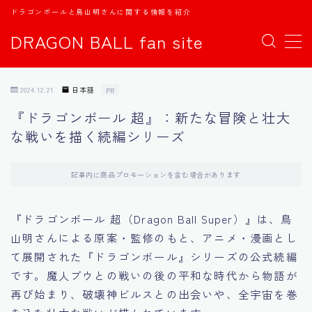
ドラゴンボールと鳥山明さんに関する情報を紹介
DRAGON BALL fan site
MENU
2024.12.21
日本語
PR
TOPページ
『ドラゴンボール 超』：新たな冒険と壮大
な戦いを描く続編シリーズ
日本語
english
記事内に商品プロモーションを含む場合があります
中文
『ドラゴンボール 超（Dragon Ball Super）』は、鳥
山明さんによる原案・監修のもと、アニメ・漫画とし
Español
て展開された『ドラゴンボール』シリーズの公式続編
です。魔人ブウとの戦いの後の平和な時代から物語が
اللغة العربية
再び始まり、破壊神ビルスとの出会いや、全宇宙を巻