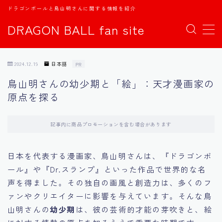
ドラゴンボールと鳥山明さんに関する情報を紹介
DRAGON BALL fan site
MENU
2024.12.19
日本語
PR
TOPページ
鳥山明さんの幼少期と「絵」：天才漫画家の
原点を探る
日本語
english
記事内に商品プロモーションを含む場合があります
中文
日本を代表する漫画家、鳥山明さんは、『ドラゴンボ
ール』や『Dr.スランプ』といった作品で世界的な名
Español
声を得ました。その独自の画風と創造力は、多くのフ
ァンやクリエイターに影響を与えています。そんな鳥
اللغة العربية
山明さんの
幼少期
は、彼の芸術的才能の芽吹きと、絵