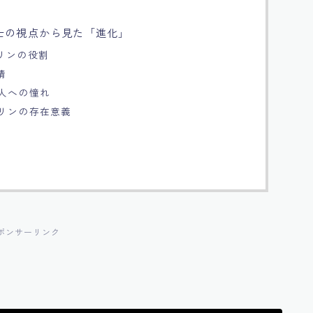
士の視点から見た「進化」
リリンの役割
情
ヤ人への憧れ
リリンの存在意義
ポンサーリンク