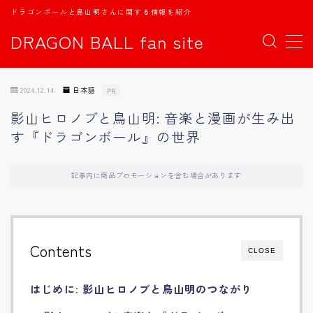
ドラゴンボールと鳥山明さんに関する情報を紹介
DRAGON BALL fan site
MENU
2024.12.14
日本語
PR
TOPページ
影山ヒロノブと鳥山明: 音楽と漫画が生み出
す『ドラゴンボール』の世界
日本語
english
記事内に商品プロモーションを含む場合があります
中文
Contents
CLOSE
Español
はじめに: 影山ヒロノブと鳥山明のつながり
اللغة العربية