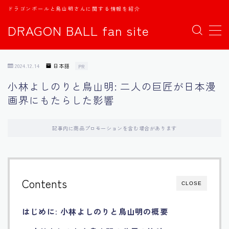
ドラゴンボールと鳥山明さんに関する情報を紹介
DRAGON BALL fan site
MENU
2024.12.14
日本語
PR
TOPページ
小林よしのりと鳥山明: 二人の巨匠が日本漫
画界にもたらした影響
日本語
english
記事内に商品プロモーションを含む場合があります
中文
Contents
CLOSE
Español
はじめに: 小林よしのりと鳥山明の概要
اللغة العربية