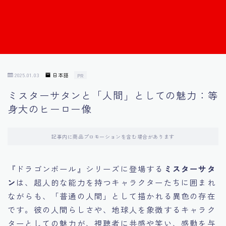
Français
Bahasa Indonesia
Português
2025.01.03
日本語
PR
ミスターサタンと「人間」としての魅力：等
身大のヒーロー像
記事内に商品プロモーションを含む場合があります
『ドラゴンボール』シリーズに登場する
ミスターサタ
ン
は、超人的な能力を持つキャラクターたちに囲まれ
ながらも、「普通の人間」として描かれる異色の存在
です。彼の人間らしさや、地球人を象徴するキャラク
ターとしての魅力が、視聴者に共感や笑い、感動を与