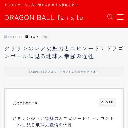
ドラゴンボールと鳥山明さんに関する情報を紹介
DRAGON BALL fan site
MENU
2024.11.28
日本語
PR
TOPページ
クリリンのレアな魅力とエピソード：ドラゴ
ンボールに見る地球人最強の個性
日本語
english
記事内に商品プロモーションを含む場合があります
中文
Contents
CLOSE
Español
クリリンのレアな魅力とエピソード：ドラゴンボ
اللغة العربية
ールに見る地球人最強の個性