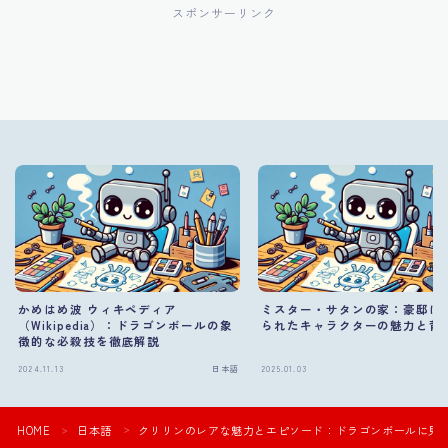
スポンサーリンク
かめはめ波 ウィキペディア
ミスター・サタンの家：豪邸に
（Wikipedia）：ドラゴンボールの象
られたキャラクターの魅力と背
徴的な必殺技を徹底解説
2024.11.13
日本語
2025.01.03
HOME
日本語
クリリンのレアな魅力とエピソード：ドラゴンボールに見
＞
＞