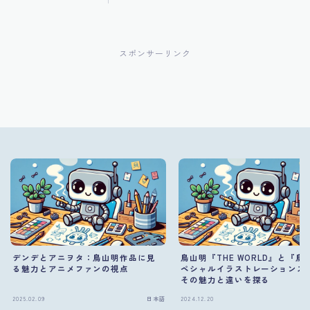
スポンサーリンク
デンデとアニヲタ：鳥山明作品に見
鳥山明『THE WORLD』と『鳥
る魅力とアニメファンの視点
ペシャルイラストレーションズ
その魅力と違いを探る
2025.02.09
日本語
2024.12.20