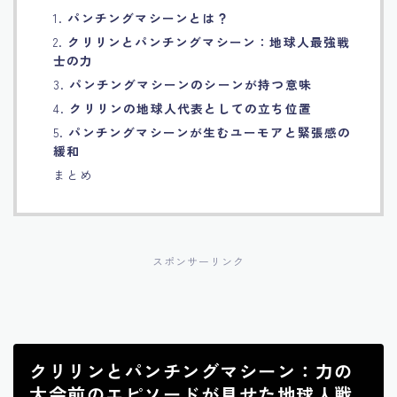
1.
パンチングマシーンとは？
Français
2.
クリリンとパンチングマシーン：地球人最強戦
士の力
Bahasa Indonesia
3.
パンチングマシーンのシーンが持つ意味
4.
クリリンの地球人代表としての立ち位置
Português
5.
パンチングマシーンが生むユーモアと緊張感の
緩和
まとめ
スポンサーリンク
クリリンとパンチングマシーン：力の
大会前のエピソードが見せた地球人戦