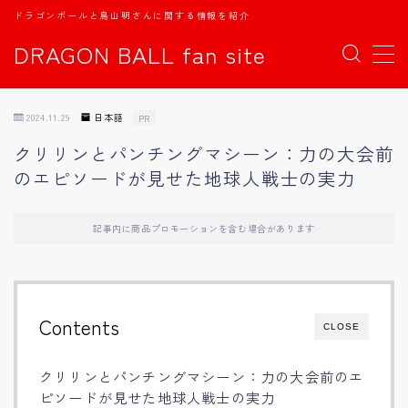
ドラゴンボールと鳥山明さんに関する情報を紹介
DRAGON BALL fan site
MENU
2024.11.29
日本語
PR
TOPページ
クリリンとパンチングマシーン：力の大会前
のエピソードが見せた地球人戦士の実力
日本語
english
記事内に商品プロモーションを含む場合があります
中文
Contents
CLOSE
Español
クリリンとパンチングマシーン：力の大会前のエ
اللغة العربية
ピソードが見せた地球人戦士の実力