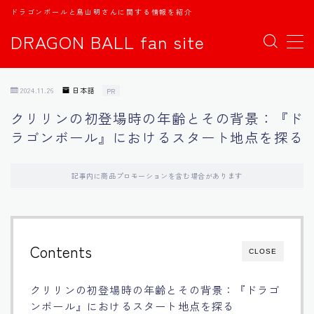
ドラゴンボールと鳥山明さんに関する情報を紹介
DRAGON BALL fan site
MENU
2024.11.26
日本語
PR
TOPページ
クリリンの初登場時の年齢とその背景：『ド
ラゴンボール』におけるスタート地点を探る
日本語
english
記事内に商品プロモーションを含む場合があります
中文
Contents
CLOSE
Español
クリリンの初登場時の年齢とその背景：『ドラゴ
اللغة العربية
ンボール』におけるスタート地点を探る