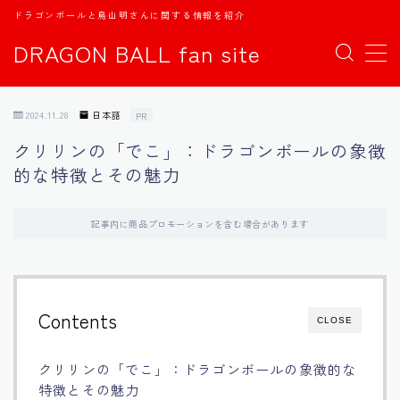
ドラゴンボールと鳥山明さんに関する情報を紹介
DRAGON BALL fan site
MENU
2024.11.28
日本語
PR
TOPページ
クリリンの「でこ」：ドラゴンボールの象徴
的な特徴とその魅力
日本語
english
記事内に商品プロモーションを含む場合があります
中文
Contents
CLOSE
Español
クリリンの「でこ」：ドラゴンボールの象徴的な
اللغة العربية
特徴とその魅力