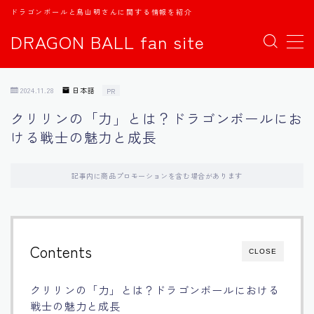
ドラゴンボールと鳥山明さんに関する情報を紹介
DRAGON BALL fan site
MENU
2024.11.28
日本語
PR
TOPページ
クリリンの「力」とは？ドラゴンボールにお
ける戦士の魅力と成長
日本語
english
記事内に商品プロモーションを含む場合があります
中文
Contents
CLOSE
Español
クリリンの「力」とは？ドラゴンボールにおける
اللغة العربية
戦士の魅力と成長