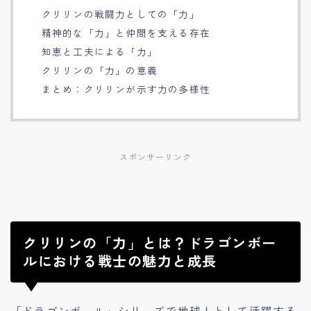
クリリンの戦闘力としての「力」
Français
精神的な「力」と仲間を支える存在
知恵と工夫による「力」
Bahasa Indonesia
クリリンの「力」の意義
まとめ：クリリンが示す力の多様性
Português
スポンサーリンク
クリリンの「力」とは？ドラゴンボー
ルにおける戦士の魅力と成長
「ドラゴンボール」シリーズで地球人として活躍する