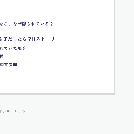
親なら、なぜ隠されている？
息子だったら？ifストーリー
られていた場合
係
翻す展開
ポンサーリンク