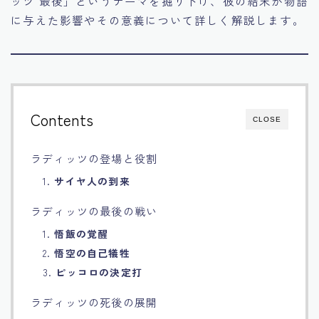
ッツ 最後」というテーマを掘り下げ、彼の結末が物語
に与えた影響やその意義について詳しく解説します。
Français
Bahasa Indonesia
Português
Contents
CLOSE
ラディッツの登場と役割
1.
サイヤ人の到来
ラディッツの最後の戦い
1.
悟飯の覚醒
2.
悟空の自己犠牲
3.
ピッコロの決定打
ラディッツの死後の展開