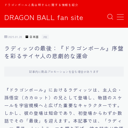
ドラゴンボールと鳥山明さんに関する情報を紹介
DRAGON BALL fan site
MENU
2025.01.28
日本語
PR
TOPページ
ラディッツの最後：『ドラゴンボール』序盤
を彩るサイヤ人の悲劇的な運命
日本語
english
記事内に商品プロモーションを含む場合があります
中文
『ドラゴンボール』におけるラディッツは、主人公・
孫悟空（カカロット）の兄として登場し、物語のスケ
Español
ールを宇宙規模へと広げた重要なキャラクターです。
しかし、彼の登場は短命であり、初登場からわずか数
اللغة العربية
話でその「最後」を迎えます。本記事では、「ラディ