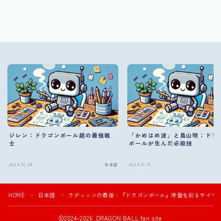
ジレン：ドラゴンボール超の最強戦
「かめはめ波」と鳥山明：ドラ
士
ボールが生んだ必殺技
2024.10.29
日本語
2024.11.15
HOME
日本語
ラディッツの最後：『ドラゴンボール』序盤を彩るサイヤ
＞
＞
2024–2026 DRAGON BALL fan site