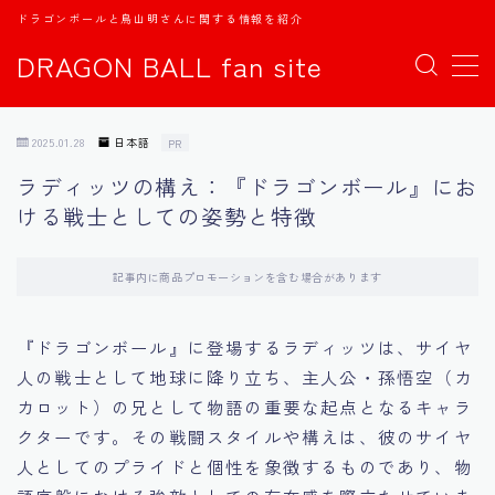
ドラゴンボールと鳥山明さんに関する情報を紹介
DRAGON BALL fan site
MENU
2025.01.28
日本語
PR
TOPページ
ラディッツの構え：『ドラゴンボール』にお
ける戦士としての姿勢と特徴
日本語
english
記事内に商品プロモーションを含む場合があります
中文
『ドラゴンボール』に登場するラディッツは、サイヤ
人の戦士として地球に降り立ち、主人公・孫悟空（カ
Español
カロット）の兄として物語の重要な起点となるキャラ
クターです。その戦闘スタイルや構えは、彼のサイヤ
اللغة العربية
人としてのプライドと個性を象徴するものであり、物