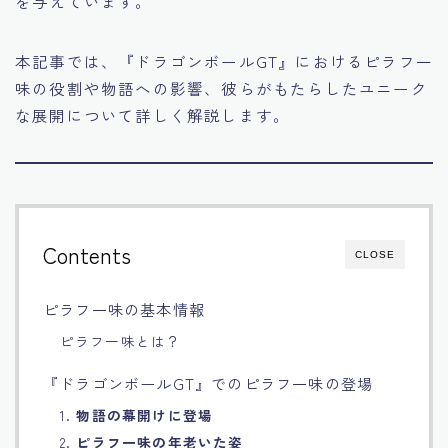
を与えています。
Français
本記事では、『ドラゴンボールGT』におけるピラフ一
Bahasa Indonesia
味の役割や物語への影響、彼らがもたらしたユニーク
な展開について詳しく解説します。
Português
Contents
CLOSE
ピラフ一味の基本情報
ピラフ一味とは？
『ドラゴンボールGT』でのピラフ一味の登場
1.
物語の幕開けに登場
2.
ピラフ一味の年老いた姿