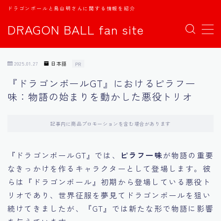
ドラゴンボールと鳥山明さんに関する情報を紹介
DRAGON BALL fan site
MENU
2025.01.27
日本語
PR
TOPページ
『ドラゴンボールGT』におけるピラフ一
味：物語の始まりを動かした悪役トリオ
日本語
english
記事内に商品プロモーションを含む場合があります
中文
『ドラゴンボールGT』では、
ピラフ一味
が物語の重要
なきっかけを作るキャラクターとして登場します。彼
Español
らは『ドラゴンボール』初期から登場している悪役ト
リオであり、世界征服を夢見てドラゴンボールを狙い
اللغة العربية
続けてきましたが、『GT』では新たな形で物語に影響