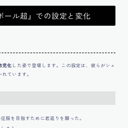
ボール超』での設定と変化
幼児化
した姿で登場します。この設定は、彼らがシェ
かれています。
界征服を目指すために若返りを願った。