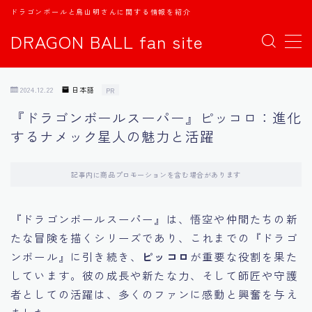
ドラゴンボールと鳥山明さんに関する情報を紹介
DRAGON BALL fan site
MENU
2024.12.22
日本語
PR
TOPページ
『ドラゴンボールスーパー』ピッコロ：進化
するナメック星人の魅力と活躍
日本語
english
記事内に商品プロモーションを含む場合があります
中文
『ドラゴンボールスーパー』は、悟空や仲間たちの新
たな冒険を描くシリーズであり、これまでの『ドラゴ
Español
ンボール』に引き続き、
ピッコロ
が重要な役割を果た
しています。彼の成長や新たな力、そして師匠や守護
اللغة العربية
者としての活躍は、多くのファンに感動と興奮を与え