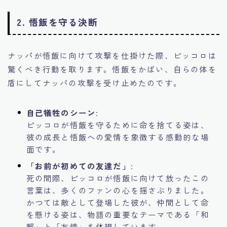
2.
悟飯を守る決断
ナッパが悟飯に向けて攻撃を仕掛けた際、ピッコロは
驚くべき行動を取ります。悟飯をかばい、自らの体を
盾にしてナッパの攻撃を受け止めたのです。
自己犠牲のシーン
:
ピッコロが悟飯を守るために命を捨てる姿は、
彼の成長と悟飯への愛情を象徴する感動的な場
面です。
「お前が初めての友達だ」
:
死の間際、ピッコロが悟飯に向けて放ったこの
言葉は、多くのファンの心を揺さぶりました。
かつては敵として登場した彼が、仲間として命
を懸ける姿は、物語の重要なテーマである「和
解」と「友情」を体現しています。