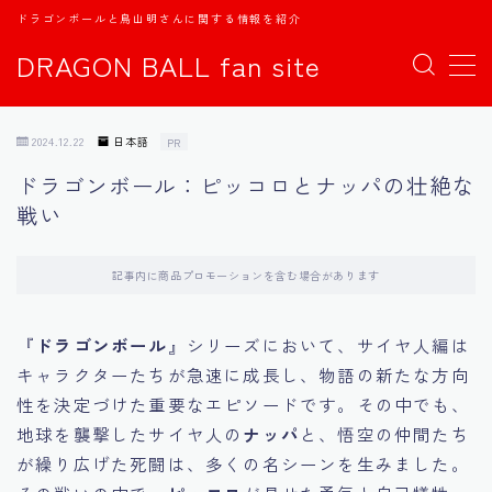
ドラゴンボールと鳥山明さんに関する情報を紹介
DRAGON BALL fan site
MENU
2024.12.22
日本語
PR
TOPページ
ドラゴンボール：ピッコロとナッパの壮絶な
戦い
日本語
english
記事内に商品プロモーションを含む場合があります
中文
『
ドラゴンボール
』シリーズにおいて、サイヤ人編は
キャラクターたちが急速に成長し、物語の新たな方向
Español
性を決定づけた重要なエピソードです。その中でも、
地球を襲撃したサイヤ人の
ナッパ
と、悟空の仲間たち
اللغة العربية
が繰り広げた死闘は、多くの名シーンを生みました。