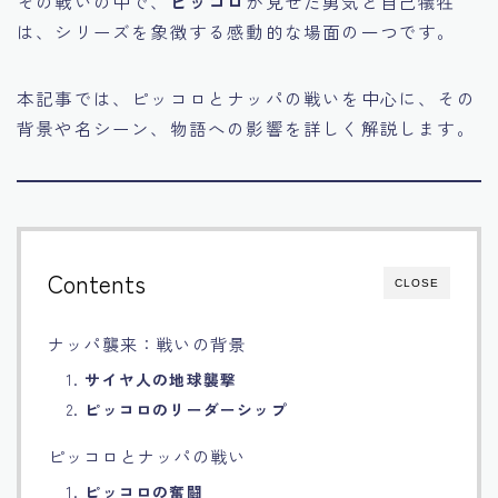
その戦いの中で、
ピッコロ
が見せた勇気と自己犠牲
は、シリーズを象徴する感動的な場面の一つです。
Français
Bahasa Indonesia
本記事では、ピッコロとナッパの戦いを中心に、その
背景や名シーン、物語への影響を詳しく解説します。
Português
Contents
CLOSE
ナッパ襲来：戦いの背景
1.
サイヤ人の地球襲撃
2.
ピッコロのリーダーシップ
ピッコロとナッパの戦い
1.
ピッコロの奮闘