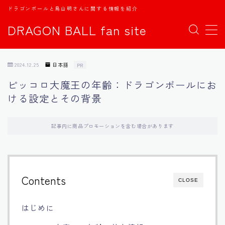
ドラゴンボールと鳥山明さんに関する情報を紹介
DRAGON BALL fan site
MENU
2024.12.25
日本語
PR
TOPページ
ピッコロ大魔王の年齢：ドラゴンボールにお
ける設定とその背景
日本語
english
記事内に商品プロモーションを含む場合があります
中文
Contents
CLOSE
Español
はじめに
اللغة العربية