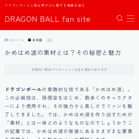
ドラゴンボールと鳥山明さんに関する情報を紹介
DRAGON BALL fan site
MENU
2024.11.14
日本語
PR
TOPページ
かめはめ波の素材とは？その秘密と魅力
日本語
記事内に商品プロモーションを含む場合があります
english
ドラゴンボール
の象徴的な技である「かめはめ波」。
中文
この必殺技は、孫悟空をはじめ、数多くのキャラクタ
ーにより使用され、その強力さと美しさでファンを魅
Español
了してきました。では、かめはめ波を作り出すための
「素材」とは一体どのようなものなのでしょうか？こ
اللغة العربية
の記事では、かめはめ波の背後にあるさまざまな要素