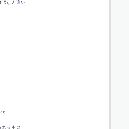
共通点と違い
がり
られるもの