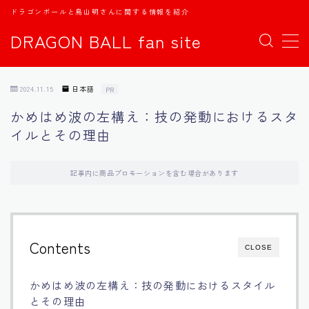
ドラゴンボールと鳥山明さんに関する情報を紹介
DRAGON BALL fan site
MENU
2024.11.15
日本語
PR
TOPページ
かめはめ波の左構え：技の発動におけるスタ
イルとその理由
日本語
english
記事内に商品プロモーションを含む場合があります
中文
Contents
CLOSE
Español
かめはめ波の左構え：技の発動におけるスタイル
اللغة العربية
とその理由