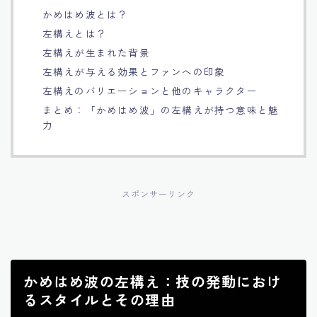
かめはめ波とは？
Français
左構えとは？
左構えが生まれた背景
Bahasa Indonesia
左構えが与える効果とファンへの印象
左構えのバリエーションと他のキャラクター
Português
まとめ：「かめはめ波」の左構えが持つ意味と魅
力
スポンサーリンク
かめはめ波の左構え：技の発動におけ
るスタイルとその理由