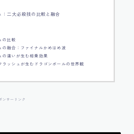
ュ：二大必殺技の比較と融合
ュの比較
ュの融合：ファイナルかめはめ波
ュの違いが生む相乗効果
フラッシュが生むドラゴンボールの世界観
ポンサーリンク