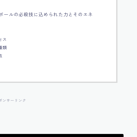
ンボールの必殺技に込められた力とそのエネ
セス
種類
点
ポンサーリンク