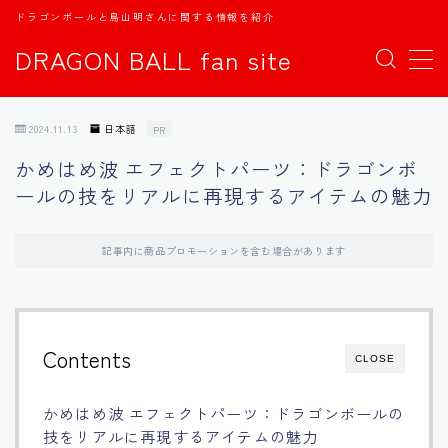
ドラゴンボールと鳥山明さんに関する情報を紹介
DRAGON BALL fan site
MENU
2024.11.13
日本語
PR
TOPページ
かめはめ波 エフェクトパーツ：ドラゴンボ
ールの技をリアルに再現するアイテムの魅力
日本語
english
記事内に商品プロモーションを含む場合があります
中文
Contents
CLOSE
Español
かめはめ波 エフェクトパーツ：ドラゴンボールの
اللغة العربية
技をリアルに再現するアイテムの魅力