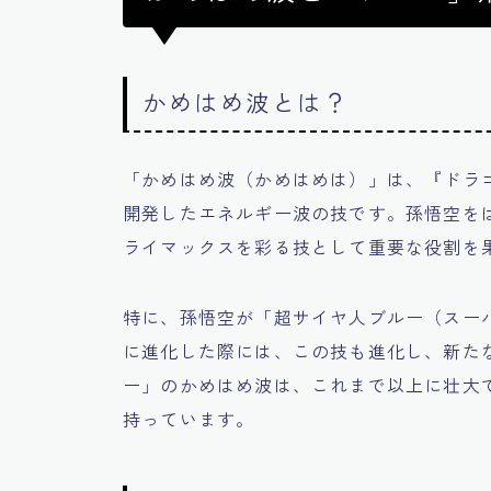
かめはめ波とは？
「かめはめ波（かめはめは）」は、『ドラ
開発したエネルギー波の技です。孫悟空を
ライマックスを彩る技として重要な役割を
特に、孫悟空が「超サイヤ人ブルー（スー
に進化した際には、この技も進化し、新た
ー」のかめはめ波は、これまで以上に壮大
持っています。