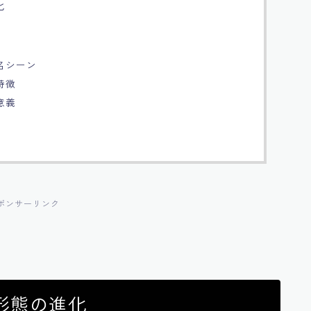
化
名シーン
特徴
意義
ポンサーリンク
形態の進化