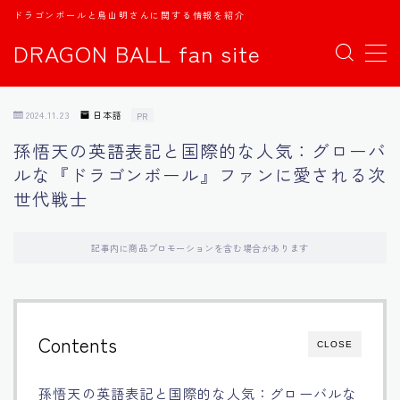
ドラゴンボールと鳥山明さんに関する情報を紹介
DRAGON BALL fan site
MENU
2024.11.23
日本語
PR
TOPページ
孫悟天の英語表記と国際的な人気：グローバ
ルな『ドラゴンボール』ファンに愛される次
日本語
世代戦士
english
記事内に商品プロモーションを含む場合があります
中文
Español
Contents
CLOSE
اللغة العربية
孫悟天の英語表記と国際的な人気：グローバルな