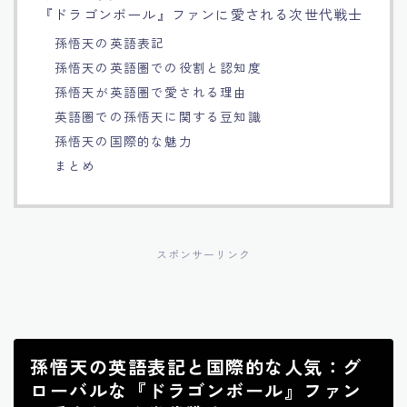
『ドラゴンボール』ファンに愛される次世代戦士
Français
孫悟天の英語表記
孫悟天の英語圏での役割と認知度
Bahasa Indonesia
孫悟天が英語圏で愛される理由
英語圏での孫悟天に関する豆知識
Português
孫悟天の国際的な魅力
まとめ
スポンサーリンク
孫悟天の英語表記と国際的な人気：グ
ローバルな『ドラゴンボール』ファン