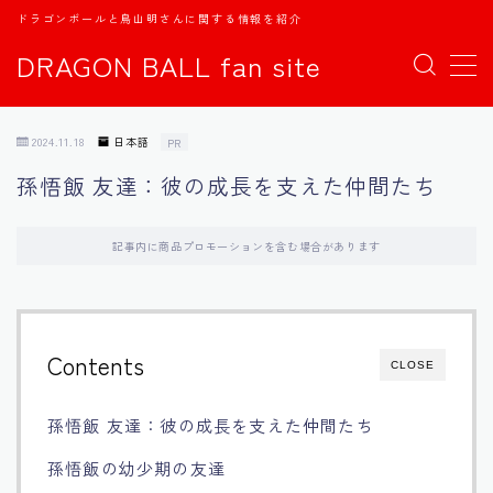
ドラゴンボールと鳥山明さんに関する情報を紹介
DRAGON BALL fan site
MENU
2024.11.18
日本語
PR
TOPページ
孫悟飯 友達：彼の成長を支えた仲間たち
日本語
記事内に商品プロモーションを含む場合があります
english
中文
Contents
CLOSE
Español
孫悟飯 友達：彼の成長を支えた仲間たち
اللغة العربية
孫悟飯の幼少期の友達