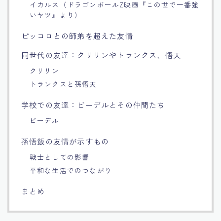
イカルス（ドラゴンボールZ映画『この世で一番強
Français
いヤツ』より）
ピッコロとの師弟を超えた友情
Bahasa Indonesia
同世代の友達：クリリンやトランクス、悟天
Português
クリリン
トランクスと孫悟天
学校での友達：ビーデルとその仲間たち
ビーデル
孫悟飯の友情が示すもの
戦士としての影響
平和な生活でのつながり
まとめ