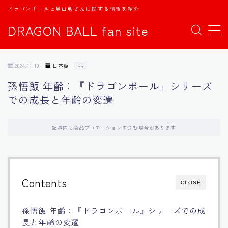
ドラゴンボールと鳥山明さんに関する情報を紹介
DRAGON BALL fan site
MENU
2024.11.18
日本語
PR
TOPページ
孫悟飯 年齢：『ドラゴンボール』シリーズ
での成長と年齢の変遷
日本語
english
記事内に商品プロモーションを含む場合があります
中文
Contents
CLOSE
Español
孫悟飯 年齢：『ドラゴンボール』シリーズでの成
اللغة العربية
長と年齢の変遷