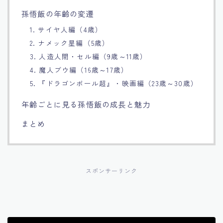
孫悟飯の年齢の変遷
Français
1. サイヤ人編（4歳）
Bahasa Indonesia
2. ナメック星編（5歳）
3. 人造人間・セル編（9歳～11歳）
4. 魔人ブウ編（16歳～17歳）
Português
5. 『ドラゴンボール超』・映画編（23歳～30歳）
年齢ごとに見る孫悟飯の成長と魅力
まとめ
スポンサーリンク