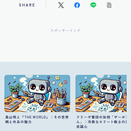
SHARE
スポンサーリンク
鳥山明と『THE WORLD』：その世界
フリーザ軍団の知将「ザーボン
観と作品の魅力
ん」：冷酷なエリート戦士の美
忠誠心