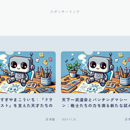
スポンサーリンク
とすぎやまこういち：『ドラ
天下一武道会とパンチングマシー
エスト』を支えた天才たちの
ン：戦士たちの力を測る新たな試
係
日本語
2024.11.29
日