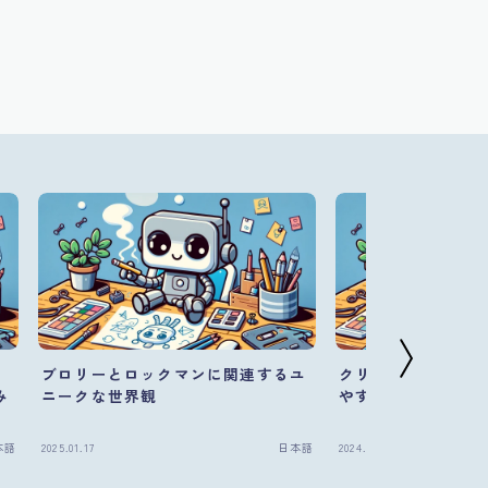
ブロリーとロックマンに関連するユ
クリリンと仮装：ユ
み
ニークな世界観
やすさが光る特別な
本語
2025.01.17
日本語
2024.11.25