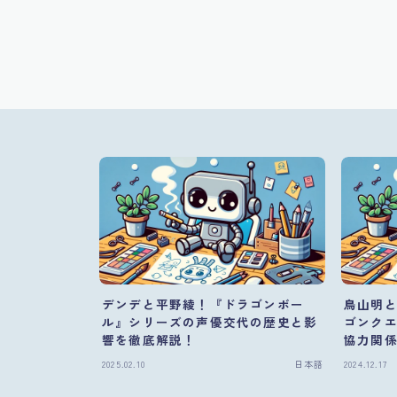
デンデと平野綾！『ドラゴンボー
鳥山明
ル』シリーズの声優交代の歴史と影
ゴンク
響を徹底解説！
協力関
2025.02.10
日本語
2024.12.17