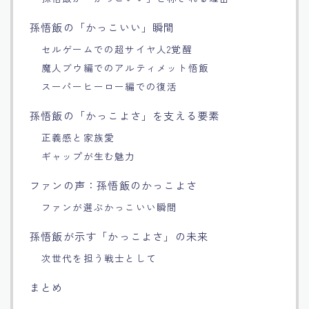
Français
孫悟飯の「かっこいい」瞬間
セルゲームでの超サイヤ人2覚醒
Bahasa Indonesia
魔人ブウ編でのアルティメット悟飯
スーパーヒーロー編での復活
Português
孫悟飯の「かっこよさ」を支える要素
正義感と家族愛
ギャップが生む魅力
ファンの声：孫悟飯のかっこよさ
ファンが選ぶかっこいい瞬間
孫悟飯が示す「かっこよさ」の未来
次世代を担う戦士として
まとめ