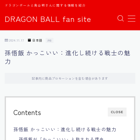
ドラゴンボールと鳥山明さんに関する情報を紹介
DRAGON BALL fan site
MENU
2024.11.17
日本語
PR
TOPページ
孫悟飯 かっこいい：進化し続ける戦士の魅
力
日本語
english
記事内に商品プロモーションを含む場合があります
中文
Contents
CLOSE
Español
孫悟飯 かっこいい：進化し続ける戦士の魅力
اللغة العربية
孫悟飯が「かっこいい」と称される理由