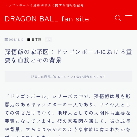
ドラゴンボールと鳥山明さんに関する情報を紹介
DRAGON BALL fan site
MENU
2024.11.17
日本語
PR
TOPページ
孫悟飯の家系図：ドラゴンボールにおける重
要な血筋とその背景
日本語
english
記事内に商品プロモーションを含む場合があります
中文
「ドラゴンボール」シリーズの中で、孫悟飯は最も影
響力のあるキャラクターの一人であり、サイヤ人とし
Español
ての強さだけでなく、地球人としての人間性も重要な
要素となっています。彼の家系図を通して、彼の成長
اللغة العربية
や背景、さらには彼がどのような家族に育まれたかを