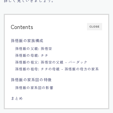
詳しく見ていきましょう。
Français
Bahasa Indonesia
Contents
CLOSE
Português
孫悟飯の家族構成
孫悟飯の父親: 孫悟空
孫悟飯の母親: チチ
孫悟飯の祖父: 孫悟空の父親 – バーダック
孫悟飯の祖母: チチの母親 – 孫悟飯の母方の家系
孫悟飯の家系図の特徴
孫悟飯の家系図の影響
まとめ