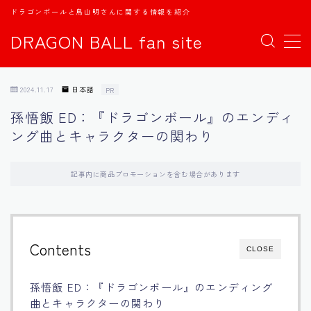
ドラゴンボールと鳥山明さんに関する情報を紹介
DRAGON BALL fan site
MENU
2024.11.17
日本語
PR
TOPページ
孫悟飯 ED：『ドラゴンボール』のエンディ
ング曲とキャラクターの関わり
日本語
english
記事内に商品プロモーションを含む場合があります
中文
Contents
CLOSE
Español
孫悟飯 ED：『ドラゴンボール』のエンディング
اللغة العربية
曲とキャラクターの関わり