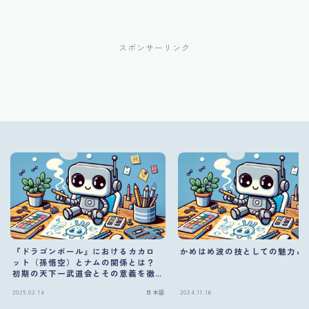
スポンサーリンク
『ドラゴンボール』におけるカカロ
かめはめ波の技としての魅力と
ット（孫悟空）とナムの関係とは？
初期の天下一武道会とその意義を徹
底解説！
2025.02.14
日本語
2024.11.16