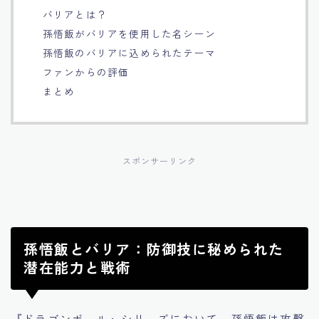
バリアとは？
Français
孫悟飯がバリアを使用した名シーン
孫悟飯のバリアに込められたテーマ
Bahasa Indonesia
ファンからの評価
まとめ
Português
スポンサーリンク
孫悟飯とバリア：防御技に秘められた
潜在能力と戦術
『ドラゴンボール』シリーズにおいて、孫悟飯は攻撃