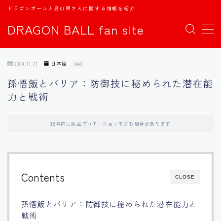
ドラゴンボールと鳥山明さんに関する情報を紹介
DRAGON BALL fan site
MENU
2024.11.21
日本語
PR
TOPページ
孫悟飯とバリア：防御技に秘められた潜在能
力と戦術
日本語
english
記事内に商品プロモーションを含む場合があります
中文
Contents
CLOSE
Español
孫悟飯とバリア：防御技に秘められた潜在能力と
اللغة العربية
戦術