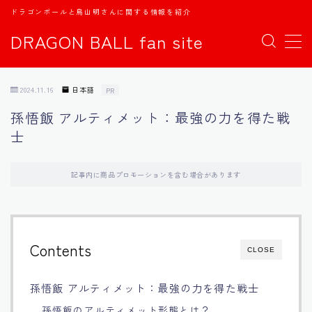
ドラゴンボールと鳥山明さんに関する情報を紹介
DRAGON BALL fan site
MENU
2024.11.16
日本語
PR
TOPページ
孫悟飯 アルティメット：最強の力を得た戦
士
日本語
english
記事内に商品プロモーションを含む場合があります
中文
Contents
CLOSE
Español
孫悟飯 アルティメット：最強の力を得た戦士
اللغة العربية
孫悟飯のアルティメット形態とは？