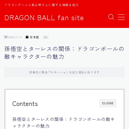
ドラゴンボールと鳥山明さんに関する情報を紹介
DRAGON BALL fan site
MENU
2024.11.11
日本語
PR
TOPページ
孫悟空とターレスの関係：ドラゴンボールの
敵キャラクターの魅力
日本語
english
記事内に商品プロモーションを含む場合があります
中文
Contents
CLOSE
Español
孫悟空とターレスの関係：ドラゴンボールの敵キ
اللغة العربية
ャラクターの魅力