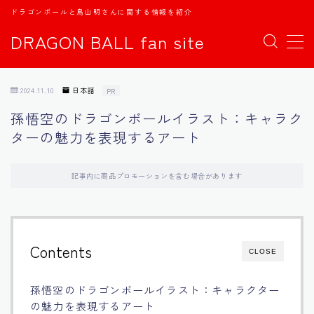
ドラゴンボールと鳥山明さんに関する情報を紹介
DRAGON BALL fan site
MENU
2024.11.10
日本語
PR
TOPページ
孫悟空のドラゴンボールイラスト：キャラク
ターの魅力を表現するアート
日本語
english
記事内に商品プロモーションを含む場合があります
中文
Contents
CLOSE
Español
孫悟空のドラゴンボールイラスト：キャラクター
اللغة العربية
の魅力を表現するアート