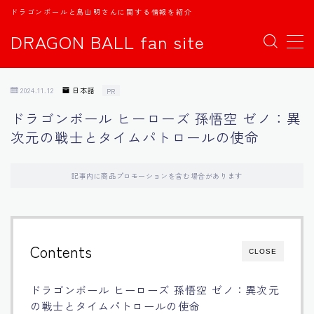
ドラゴンボールと鳥山明さんに関する情報を紹介
DRAGON BALL fan site
MENU
2024.11.12
日本語
PR
TOPページ
ドラゴンボール ヒーローズ 孫悟空 ゼノ：異
次元の戦士とタイムパトロールの使命
日本語
english
記事内に商品プロモーションを含む場合があります
中文
Contents
CLOSE
Español
ドラゴンボール ヒーローズ 孫悟空 ゼノ：異次元
اللغة العربية
の戦士とタイムパトロールの使命