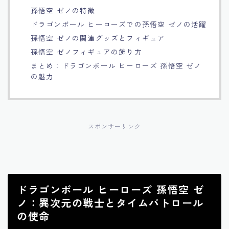
孫悟空 ゼノの特徴
Français
ドラゴンボール ヒーローズでの孫悟空 ゼノの活躍
孫悟空 ゼノの関連グッズとフィギュア
Bahasa Indonesia
孫悟空 ゼノフィギュアの飾り方
まとめ：ドラゴンボール ヒーローズ 孫悟空 ゼノ
Português
の魅力
スポンサーリンク
ドラゴンボール ヒーローズ 孫悟空 ゼ
ノ：異次元の戦士とタイムパトロール
の使命