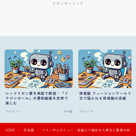
スポンサーリンク
レッドリボン軍を英語で解説：『ド
孫悟飯 フュージョンワールド：
ラゴンボール』の悪役組織を世界で
元で描かれる孫悟飯の活躍
楽しむ
2025.01.25
日本語
2024.11.19
HOME
日本語
フリーザとギニュー：忠誠心で結ばれた帝王と隊長の絆
＞
＞