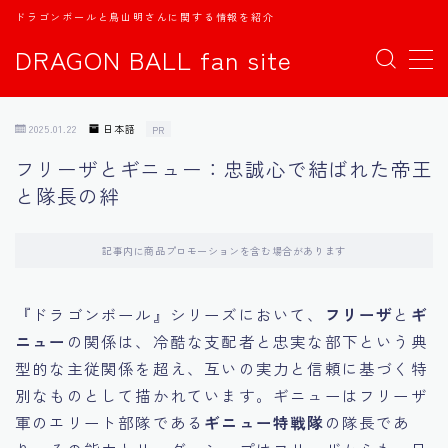
ドラゴンボールと鳥山明さんに関する情報を紹介
DRAGON BALL fan site
MENU
2025.01.22
日本語
PR
TOPページ
フリーザとギニュー：忠誠心で結ばれた帝王
と隊長の絆
日本語
english
記事内に商品プロモーションを含む場合があります
中文
『ドラゴンボール』シリーズにおいて、
フリーザ
と
ギ
ニュー
の関係は、冷酷な支配者と忠実な部下という典
Español
型的な主従関係を超え、互いの実力と信頼に基づく特
別なものとして描かれています。ギニューはフリーザ
اللغة العربية
軍のエリート部隊である
ギニュー特戦隊
の隊長であ