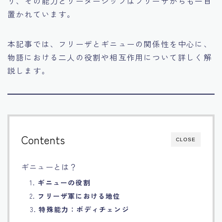
り、その能力とリーダーシップはフリーザからも一目
置かれています。
Français
Bahasa Indonesia
本記事では、フリーザとギニューの関係性を中心に、
物語における二人の役割や相互作用について詳しく解
Português
説します。
Contents
CLOSE
ギニューとは？
1.
ギニューの役割
2.
フリーザ軍における地位
3.
特殊能力：ボディチェンジ