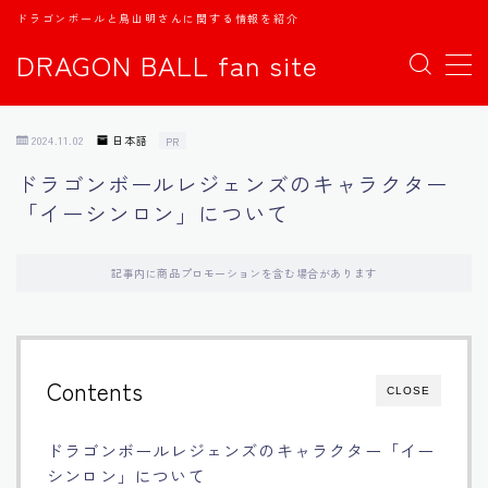
ドラゴンボールと鳥山明さんに関する情報を紹介
DRAGON BALL fan site
MENU
2024.11.02
日本語
PR
TOPページ
ドラゴンボールレジェンズのキャラクター
「イーシンロン」について
日本語
english
記事内に商品プロモーションを含む場合があります
中文
Contents
CLOSE
Español
ドラゴンボールレジェンズのキャラクター「イー
اللغة العربية
シンロン」について