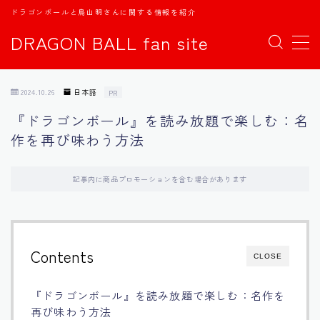
ドラゴンボールと鳥山明さんに関する情報を紹介
DRAGON BALL fan site
MENU
2024.10.26
日本語
PR
TOPページ
『ドラゴンボール』を読み放題で楽しむ：名
作を再び味わう方法
日本語
english
記事内に商品プロモーションを含む場合があります
中文
Contents
CLOSE
Español
『ドラゴンボール』を読み放題で楽しむ：名作を
اللغة العربية
再び味わう方法