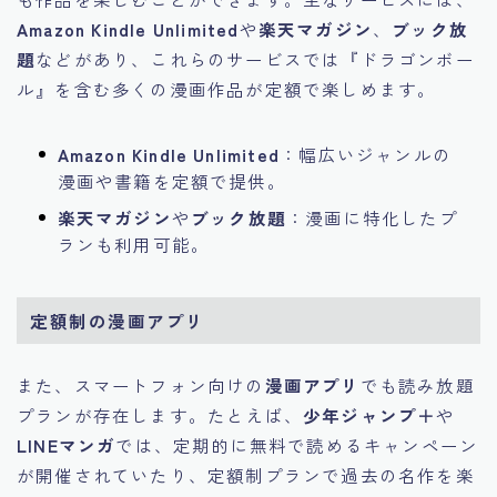
Amazon Kindle Unlimited
や
楽天マガジン
、
ブック放
題
などがあり、これらのサービスでは『ドラゴンボー
ル』を含む多くの漫画作品が定額で楽しめます。
Amazon Kindle Unlimited
：幅広いジャンルの
漫画や書籍を定額で提供。
楽天マガジン
や
ブック放題
：漫画に特化したプ
ランも利用可能。
定額制の漫画アプリ
また、スマートフォン向けの
漫画アプリ
でも読み放題
プランが存在します。たとえば、
少年ジャンプ＋
や
LINEマンガ
では、定期的に無料で読めるキャンペーン
が開催されていたり、定額制プランで過去の名作を楽