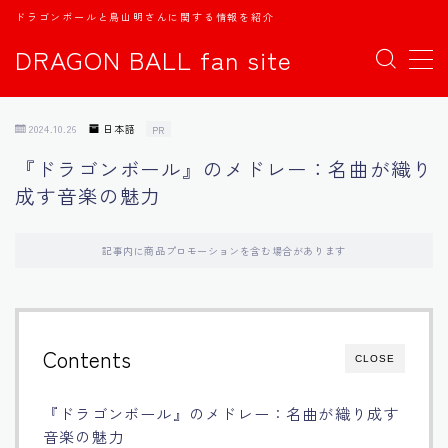
ドラゴンボールと鳥山明さんに関する情報を紹介
DRAGON BALL fan site
MENU
2024.10.26
日本語
PR
TOPページ
『ドラゴンボール』のメドレー：名曲が織り
成す音楽の魅力
日本語
english
記事内に商品プロモーションを含む場合があります
中文
Contents
CLOSE
Español
『ドラゴンボール』のメドレー：名曲が織り成す
اللغة العربية
音楽の魅力