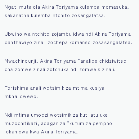
Ngati mutalola Akira Toriyama kulemba momasuka,
sakanatha kulemba ntchito zosangalatsa.
Ubwino wa ntchito zojambulidwa ndi Akira Toriyama
panthawiyo zinali zochepa komanso zosasangalatsa.
Mwachindunji, Akira Toriyama “analibe chidziwitso
cha zomwe zinali zotchuka ndi zomwe sizinali.
Torishima anali wotsimikiza mtima kusiya
mkhalidwewo.
Ndi mtima umodzi wotsimikiza kuti atuluke
muzochitikazi, adaganiza “kutumiza pempho
lokanidwa kwa Akira Toriyama.