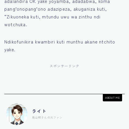
adalandira OK yake yoyamba, adadabwa, koma
pang’onopang’ono adazipeza, akuganiza kuti,
“Zikuoneka kuti, mtundu uwu wa zinthu ndi
wotchuka.
Ndikofunikira kwambiri kuti munthu akane ntchito
yake.
スポンサーリンク
ABOUT ME
ライト
鳥山明さんの大ファン