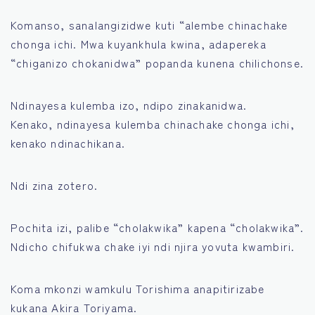
Komanso, sanalangizidwe kuti “alembe chinachake
chonga ichi. Mwa kuyankhula kwina, adapereka
“chiganizo chokanidwa” popanda kunena chilichonse.
Ndinayesa kulemba izo, ndipo zinakanidwa.
Kenako, ndinayesa kulemba chinachake chonga ichi,
kenako ndinachikana.
Ndi zina zotero.
Pochita izi, palibe “cholakwika” kapena “cholakwika”.
Ndicho chifukwa chake iyi ndi njira yovuta kwambiri.
Koma mkonzi wamkulu Torishima anapitirizabe
kukana Akira Toriyama.