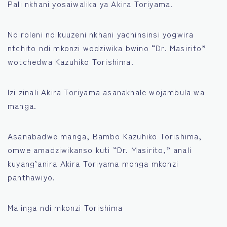
Pali nkhani yosaiwalika ya Akira Toriyama.
Français
Ndiroleni ndikuuzeni nkhani yachinsinsi yogwira
Bahasa Indonesia
ntchito ndi mkonzi wodziwika bwino “Dr. Masirito”
wotchedwa Kazuhiko Torishima.
Português
Izi zinali Akira Toriyama asanakhale wojambula wa
manga.
Asanabadwe manga, Bambo Kazuhiko Torishima,
omwe amadziwikanso kuti “Dr. Masirito,” anali
kuyang’anira Akira Toriyama monga mkonzi
panthawiyo.
Malinga ndi mkonzi Torishima