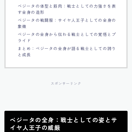
ベジータの体型と筋肉：戦士としての力強さを表
Français
す全身の造形
ベジータの戦闘服：サイヤ人王子としての全身の
Bahasa Indonesia
象徴
ベジータの全身から伝わる戦士としての覚悟とプ
ライド
Português
まとめ：ベジータの全身が語る戦士としての誇り
と成長
スポンサーリンク
ベジータの全身：戦士としての姿とサ
イヤ人王子の威厳