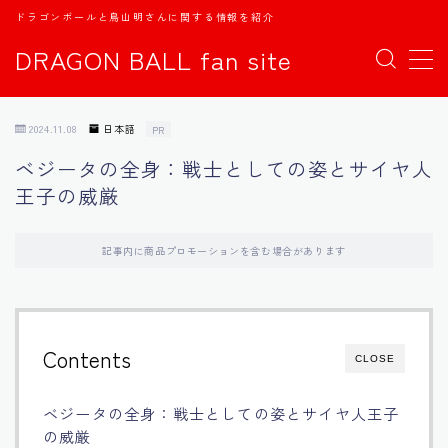
ドラゴンボールと鳥山明さんに関する情報を紹介
DRAGON BALL fan site
MENU
2024.11.08
日本語
PR
TOPページ
ベジータの全身：戦士としての姿とサイヤ人
王子の威厳
日本語
english
記事内に商品プロモーションを含む場合があります
中文
Contents
CLOSE
Español
ベジータの全身：戦士としての姿とサイヤ人王子
اللغة العربية
の威厳