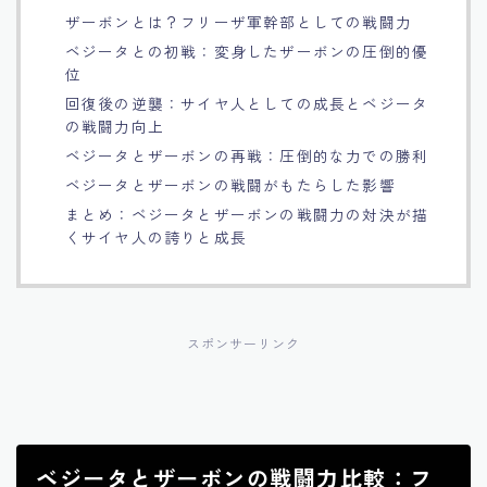
ザーボンとは？フリーザ軍幹部としての戦闘力
Français
ベジータとの初戦：変身したザーボンの圧倒的優
位
Bahasa Indonesia
回復後の逆襲：サイヤ人としての成長とベジータ
の戦闘力向上
Português
ベジータとザーボンの再戦：圧倒的な力での勝利
ベジータとザーボンの戦闘がもたらした影響
まとめ：ベジータとザーボンの戦闘力の対決が描
くサイヤ人の誇りと成長
スポンサーリンク
ベジータとザーボンの戦闘力比較：フ