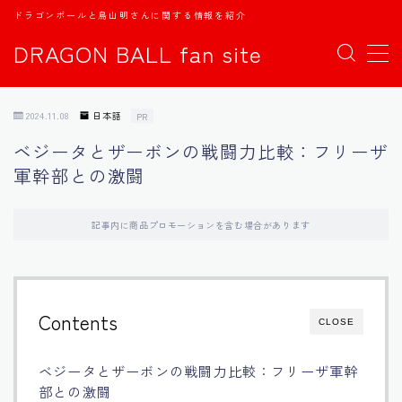
ドラゴンボールと鳥山明さんに関する情報を紹介
DRAGON BALL fan site
MENU
2024.11.08
日本語
PR
TOPページ
ベジータとザーボンの戦闘力比較：フリーザ
軍幹部との激闘
日本語
english
記事内に商品プロモーションを含む場合があります
中文
Contents
CLOSE
Español
ベジータとザーボンの戦闘力比較：フリーザ軍幹
اللغة العربية
部との激闘