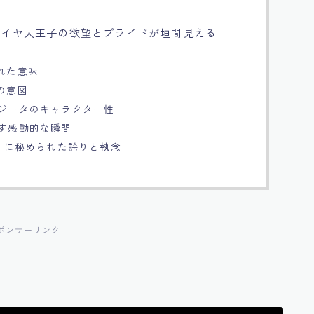
サイヤ人王子の欲望とプライドが垣間見える
れた意味
の意図
ベジータのキャラクター性
らす感動的な瞬間
せ」に秘められた誇りと執念
ポンサーリンク