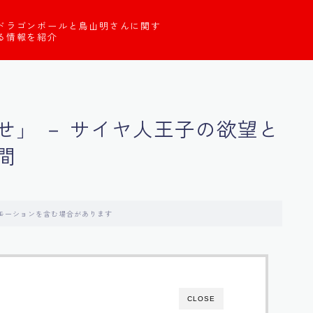
ドラゴンボールと鳥山明さんに関す
る情報を紹介
せ」 － サイヤ人王子の欲望と
間
モーションを含む場合があります
CLOSE