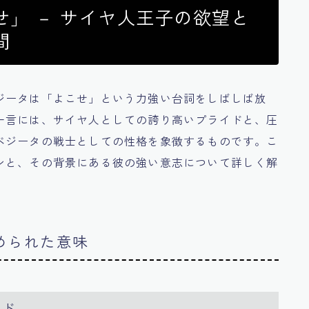
」 － サイヤ人王子の欲望と
間
ジータは「よこせ」という力強い台詞をしばしば放
一言には、サイヤ人としての誇り高いプライドと、圧
ベジータの戦士としての性格を象徴するものです。こ
ンと、その背景にある彼の強い意志について詳しく解
込められた意味
イド